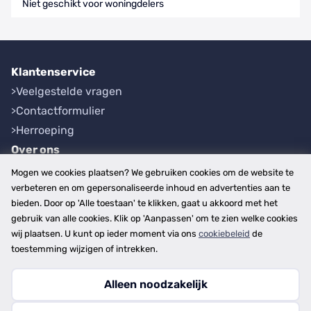
Niet geschikt voor woningdelers
Klantenservice
Veelgestelde vragen
Contactformulier
Herroeping
Over ons
Bedrijfsgegevens
Mogen we cookies plaatsen? We gebruiken cookies om de website te
Werkwijze
verbeteren en om gepersonaliseerde inhoud en advertenties aan te
bieden. Door op 'Alle toestaan' te klikken, gaat u akkoord met het
Overzichten
gebruik van alle cookies. Klik op 'Aanpassen' om te zien welke cookies
Plaatsen
wij plaatsen. U kunt op ieder moment via ons
cookiebeleid
de
Provincies
toestemming wijzigen of intrekken.
Alleen noodzakelijk
Copyright © 2026