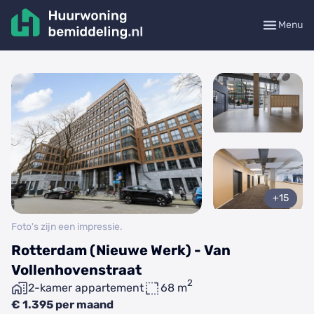
Menu
+15
Foto's zijn een impressie.
Rotterdam (Nieuwe Werk) - Van
Vollenhovenstraat
2
2-kamer appartement
68 m
€ 1.395 per maand