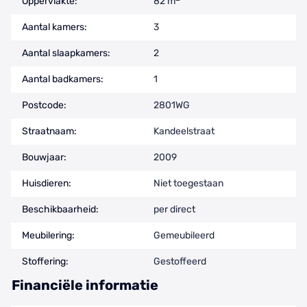
Oppervlakte:
82 m
Aantal kamers:
3
Aantal slaapkamers:
2
Aantal badkamers:
1
Postcode:
2801WG
Straatnaam:
Kandeelstraat
Bouwjaar:
2009
Huisdieren:
Niet toegestaan
Beschikbaarheid:
per direct
Meubilering:
Gemeubileerd
Stoffering:
Gestoffeerd
Financiële informatie