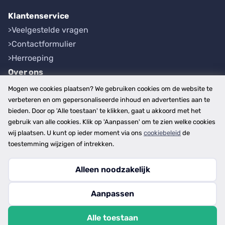
Klantenservice
Veelgestelde vragen
Contactformulier
Herroeping
Over ons
Bedrijfsgegevens
Mogen we cookies plaatsen? We gebruiken cookies om de website te
Werkwijze
verbeteren en om gepersonaliseerde inhoud en advertenties aan te
bieden. Door op 'Alle toestaan' te klikken, gaat u akkoord met het
Overzichten
gebruik van alle cookies. Klik op 'Aanpassen' om te zien welke cookies
Plaatsen
wij plaatsen. U kunt op ieder moment via ons
cookiebeleid
de
Provincies
toestemming wijzigen of intrekken.
Alleen noodzakelijk
Copyright © 2026
Aanpassen
disclaimer
privacy- en cookiebeleid
Alle toestaan
algemene voorwaarden