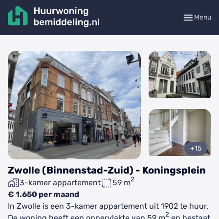
Menu
+15
Zwolle (Binnenstad-Zuid) - Koningsplein
2
3-kamer appartement
59 m
€ 1.650 per maand
In Zwolle is een 3-kamer appartement uit 1902 te huur.
2
De woning heeft een oppervlakte van 59 m
en bestaat