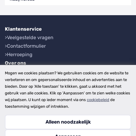
Klantenservice
Veelgestelde vragen
Contactformulier
Herroeping
Over ons
Bedrijfsgegevens
Mogen we cookies plaatsen? We gebruiken cookies om de website te
Werkwijze
verbeteren en om gepersonaliseerde inhoud en advertenties aan te
bieden. Door op 'Alle toestaan' te klikken, gaat u akkoord met het
Overzichten
gebruik van alle cookies. Klik op 'Aanpassen' om te zien welke cookies
Plaatsen
wij plaatsen. U kunt op ieder moment via ons
cookiebeleid
de
Provincies
toestemming wijzigen of intrekken.
Alleen noodzakelijk
Copyright © 2026