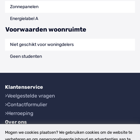
Zonnepanelen
Energielabel A
Voorwaarden woonruimte
Niet geschikt voor woningdelers
Geen studenten
Klantenservice
Veelgestelde vragen
Contactformulier
Herroeping
Over ons
Bedrijfsgegevens
Mogen we cookies plaatsen? We gebruiken cookies om de website te
Werkwijze
verbeteren en om gepersonaliseerde inhoud en advertenties aan te