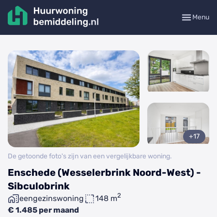
Menu
+17
De getoonde foto's zijn van een vergelijkbare woning.
Enschede (Wesselerbrink Noord-West) -
Sibculobrink
2
eengezinswoning
148 m
€ 1.485 per maand