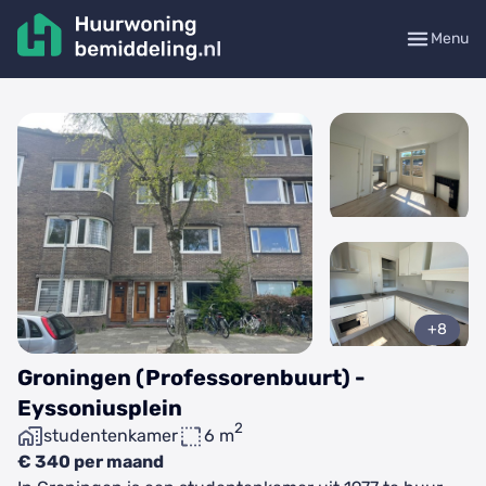
Menu
+8
Groningen (Professorenbuurt) -
Eyssoniusplein
2
studentenkamer
6 m
€ 340 per maand