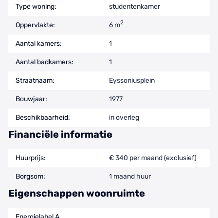
Type woning:
studentenkamer
2
Oppervlakte:
6 m
Aantal kamers:
1
Aantal badkamers:
1
Straatnaam:
Eyssoniusplein
Bouwjaar:
1977
Beschikbaarheid:
in overleg
Financiële informatie
Huurprijs:
€ 340 per maand (exclusief)
Borgsom:
1 maand huur
Eigenschappen woonruimte
Energielabel A