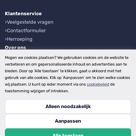
Klantenservice
Veelgestelde vragen
Contactformulier
Herroeping
Over ons
Bedrijfsgegevens
Mogen we cookies plaatsen? We gebruiken cookies om de website te
Werkwijze
verbeteren en om gepersonaliseerde inhoud en advertenties aan te
bieden. Door op 'Alle toestaan' te klikken, gaat u akkoord met het
Overzichten
gebruik van alle cookies. Klik op 'Aanpassen' om te zien welke cookies
Plaatsen
wij plaatsen. U kunt op ieder moment via ons
cookiebeleid
de
Provincies
toestemming wijzigen of intrekken.
Alleen noodzakelijk
Copyright © 2026
Aanpassen
disclaimer
privacy- en cookiebeleid
Alle toestaan