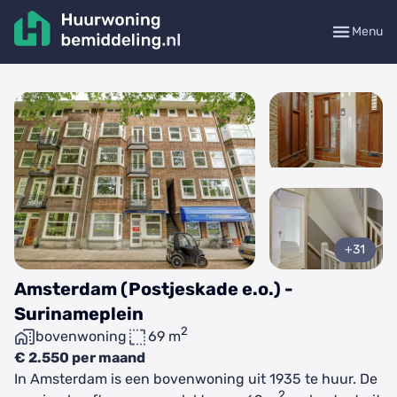
Menu
+31
Amsterdam (Postjeskade e.o.) -
Surinameplein
2
bovenwoning
69 m
€ 2.550 per maand
In Amsterdam is een bovenwoning uit 1935 te huur. De
2