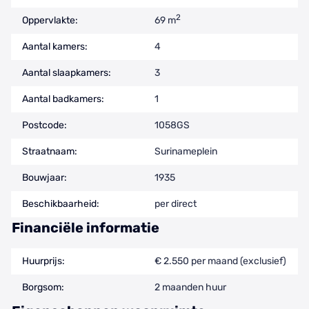
2
Oppervlakte:
69 m
Aantal kamers:
4
Aantal slaapkamers:
3
Aantal badkamers:
1
Postcode:
1058GS
Straatnaam:
Surinameplein
Bouwjaar:
1935
Beschikbaarheid:
per direct
Financiële informatie
Huurprijs:
€ 2.550 per maand (exclusief)
Borgsom:
2 maanden huur