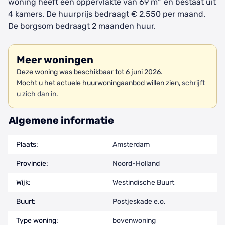
woning heeft een oppervlakte van 69 m
en bestaat uit
4 kamers. De huurprijs bedraagt € 2.550 per maand.
De borgsom bedraagt 2 maanden huur.
Meer woningen
Deze woning was beschikbaar tot 6 juni 2026.
Mocht u het actuele huurwoningaanbod willen zien,
schrijft
u zich dan in
.
Algemene informatie
Plaats:
Amsterdam
Provincie:
Noord-Holland
Wijk:
Westindische Buurt
Buurt:
Postjeskade e.o.
Type woning:
bovenwoning