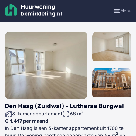
Menu
Den Haag (Zuidwal) - Lutherse Burgwal
2
3-kamer appartement
68 m
€ 1.417 per maand
In Den Haag is een 3-kamer appartement uit 1700 te
2
huur. De woning heeft een oppervlakte van 68 m
en