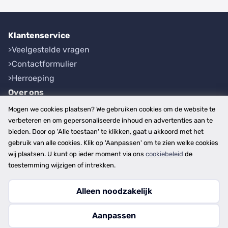
Klantenservice
Veelgestelde vragen
Contactformulier
Herroeping
Over ons
Bedrijfsgegevens
Mogen we cookies plaatsen? We gebruiken cookies om de website te
Werkwijze
verbeteren en om gepersonaliseerde inhoud en advertenties aan te
bieden. Door op 'Alle toestaan' te klikken, gaat u akkoord met het
Overzichten
gebruik van alle cookies. Klik op 'Aanpassen' om te zien welke cookies
Plaatsen
wij plaatsen. U kunt op ieder moment via ons
cookiebeleid
de
Provincies
toestemming wijzigen of intrekken.
Alleen noodzakelijk
Copyright © 2026
Aanpassen
disclaimer