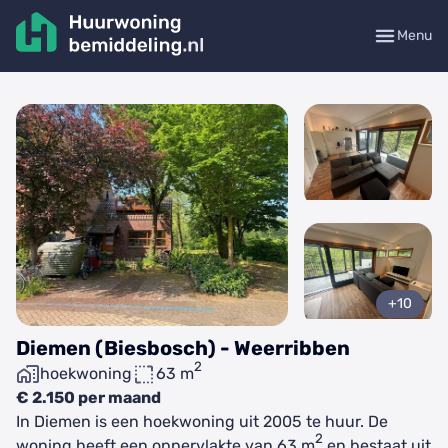
Menu
+10
Diemen (Biesbosch) - Weerribben
2
hoekwoning
63 m
€ 2.150 per maand
In Diemen is een hoekwoning uit 2005 te huur. De
2
woning heeft een oppervlakte van 63 m
en bestaat uit