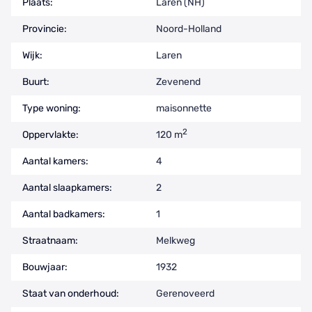
Plaats:
Laren (NH)
Provincie:
Noord-Holland
Wijk:
Laren
Buurt:
Zevenend
Type woning:
maisonnette
2
Oppervlakte:
120 m
Aantal kamers:
4
Aantal slaapkamers:
2
Aantal badkamers:
1
Straatnaam:
Melkweg
Bouwjaar:
1932
Staat van onderhoud:
Gerenoveerd