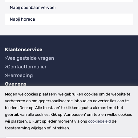
Nabij openbaar vervoer
Nabij horeca
Klantenservice
Veelgestelde vragen
Contactformulier
Herroeping
Over ons
Bedrijfsgegevens
Mogen we cookies plaatsen? We gebruiken cookies om de website te
Werkwijze
verbeteren en om gepersonaliseerde inhoud en advertenties aan te
bieden. Door op 'Alle toestaan' te klikken, gaat u akkoord met het
Overzichten
gebruik van alle cookies. Klik op 'Aanpassen' om te zien welke cookies
Plaatsen
wij plaatsen. U kunt op ieder moment via ons
cookiebeleid
de
Provincies
toestemming wijzigen of intrekken.