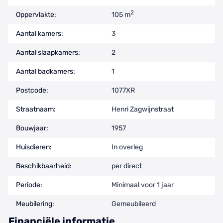
2
Oppervlakte:
105 m
Aantal kamers:
3
Aantal slaapkamers:
2
Aantal badkamers:
1
Postcode:
1077XR
Straatnaam:
Henri Zagwijnstraat
Bouwjaar:
1957
Huisdieren:
In overleg
Beschikbaarheid:
per direct
Periode:
Minimaal voor 1 jaar
Meubilering:
Gemeubileerd
Financiële informatie