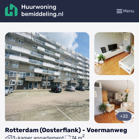
Menu
+22
Rotterdam (Oosterflank) - Voermanweg
2
3-kamer appartement
74 m