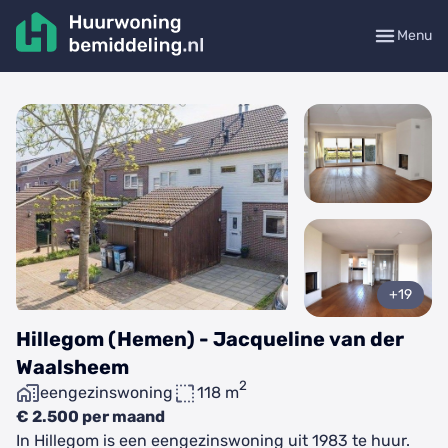
Menu
+19
Hillegom (Hemen) - Jacqueline van der
Waalsheem
2
eengezinswoning
118 m
€ 2.500 per maand
In Hillegom is een eengezinswoning uit 1983 te huur.