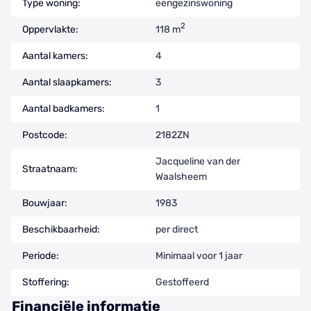
Type woning:
eengezinswoning
2
Oppervlakte:
118 m
Aantal kamers:
4
Aantal slaapkamers:
3
Aantal badkamers:
1
Postcode:
2182ZN
Jacqueline van der
Straatnaam:
Waalsheem
Bouwjaar:
1983
Beschikbaarheid:
per direct
Periode:
Minimaal voor 1 jaar
Stoffering:
Gestoffeerd
Financiële informatie