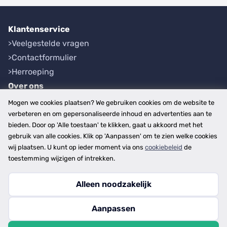
Klantenservice
Veelgestelde vragen
Contactformulier
Herroeping
Over ons
Bedrijfsgegevens
Mogen we cookies plaatsen? We gebruiken cookies om de website te
Werkwijze
verbeteren en om gepersonaliseerde inhoud en advertenties aan te
bieden. Door op 'Alle toestaan' te klikken, gaat u akkoord met het
Overzichten
gebruik van alle cookies. Klik op 'Aanpassen' om te zien welke cookies
Plaatsen
wij plaatsen. U kunt op ieder moment via ons
cookiebeleid
de
Provincies
toestemming wijzigen of intrekken.
Alleen noodzakelijk
Copyright © 2026
Aanpassen
disclaimer
privacy- en cookiebeleid