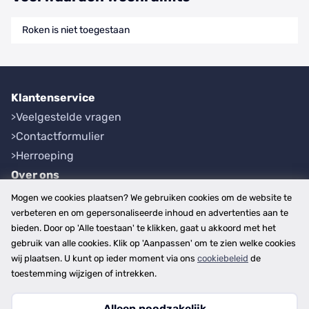
Roken is niet toegestaan
Klantenservice
Veelgestelde vragen
Contactformulier
Herroeping
Over ons
Bedrijfsgegevens
Mogen we cookies plaatsen? We gebruiken cookies om de website te
Werkwijze
verbeteren en om gepersonaliseerde inhoud en advertenties aan te
bieden. Door op 'Alle toestaan' te klikken, gaat u akkoord met het
Overzichten
gebruik van alle cookies. Klik op 'Aanpassen' om te zien welke cookies
Plaatsen
wij plaatsen. U kunt op ieder moment via ons
cookiebeleid
de
Provincies
toestemming wijzigen of intrekken.
Alleen noodzakelijk