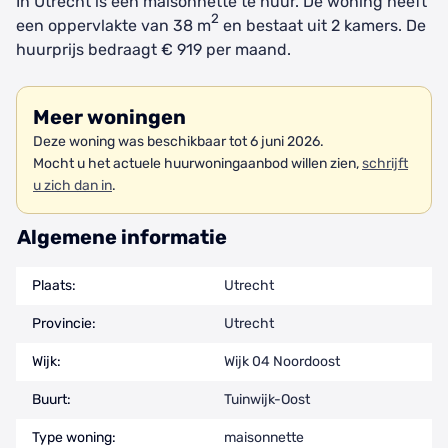
In Utrecht is een maisonnette te huur. De woning heeft
2
een oppervlakte van 38 m
en bestaat uit 2 kamers. De
huurprijs bedraagt € 919 per maand.
Meer woningen
Deze woning was beschikbaar tot 6 juni 2026.
Mocht u het actuele huurwoningaanbod willen zien,
schrijft
u zich dan in
.
Algemene informatie
Plaats:
Utrecht
Provincie:
Utrecht
Wijk:
Wijk 04 Noordoost
Buurt:
Tuinwijk-Oost
Type woning:
maisonnette