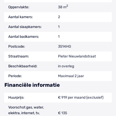
2
Oppervlakte:
38 m
Aantal kamers:
2
Aantal slaapkamers:
1
Aantal badkamers:
1
Postcode:
3514HG
Straatnaam:
Pieter Nieuwlandstraat
Beschikbaarheid:
in overleg
Periode:
Maximaal 2 jaar
Financiële informatie
Huurprijs:
€ 919 per maand (exclusief)
Voorschot gas, water,
elektra, internet, tv,
€ 135