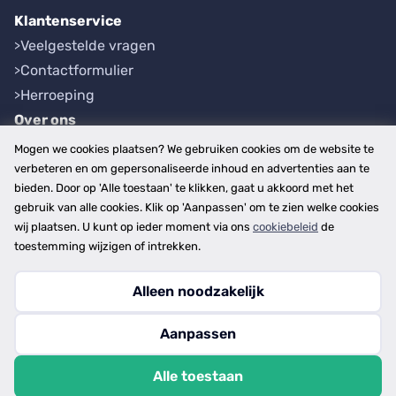
Klantenservice
Veelgestelde vragen
Contactformulier
Herroeping
Over ons
Bedrijfsgegevens
Mogen we cookies plaatsen? We gebruiken cookies om de website te
Werkwijze
verbeteren en om gepersonaliseerde inhoud en advertenties aan te
bieden. Door op 'Alle toestaan' te klikken, gaat u akkoord met het
Overzichten
gebruik van alle cookies. Klik op 'Aanpassen' om te zien welke cookies
Plaatsen
wij plaatsen. U kunt op ieder moment via ons
cookiebeleid
de
Provincies
toestemming wijzigen of intrekken.
Alleen noodzakelijk
Copyright © 2026
Aanpassen
disclaimer
privacy- en cookiebeleid
Alle toestaan
algemene voorwaarden