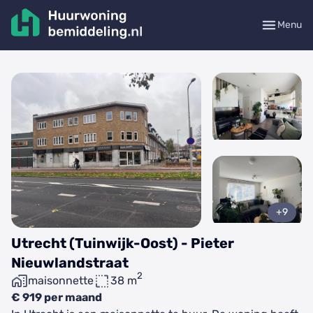
Menu
+9
Utrecht (Tuinwijk-Oost) - Pieter
Nieuwlandstraat
2
maisonnette
38 m
€ 919 per maand