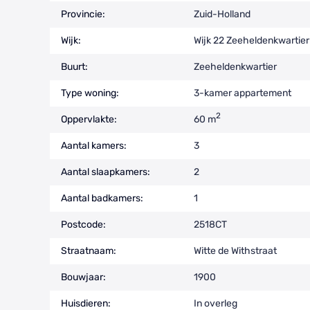
Provincie:
Zuid-Holland
Wijk:
Wijk 22 Zeeheldenkwartier
Buurt:
Zeeheldenkwartier
Type woning:
3-kamer appartement
2
Oppervlakte:
60 m
Aantal kamers:
3
Aantal slaapkamers:
2
Aantal badkamers:
1
Postcode:
2518CT
Straatnaam:
Witte de Withstraat
Bouwjaar:
1900
Huisdieren:
In overleg