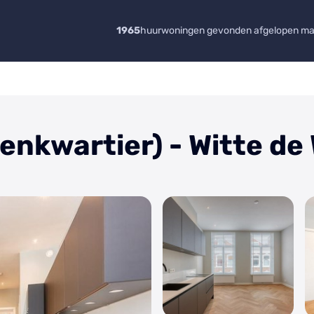
1965
huurwoningen gevonden afgelopen m
nkwartier) - Witte de