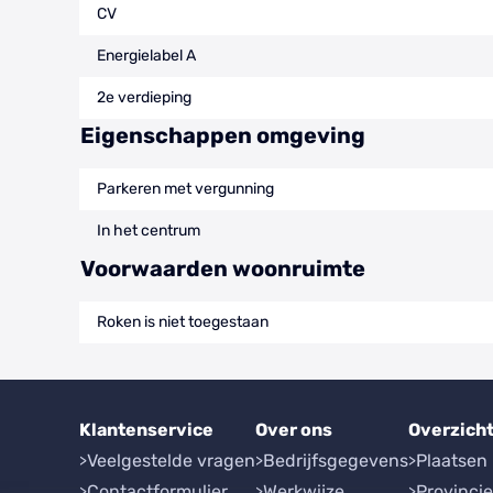
CV
Energielabel A
2e verdieping
Eigenschappen omgeving
Parkeren met vergunning
In het centrum
Voorwaarden woonruimte
Roken is niet toegestaan
Klantenservice
Over ons
Overzich
Veelgestelde vragen
Bedrijfsgegevens
Plaatsen
Contactformulier
Werkwijze
Provinci