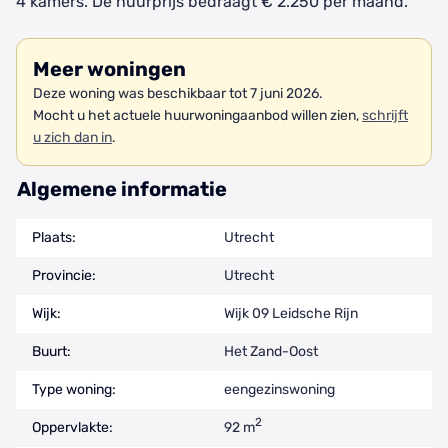
4 kamers. De huurprijs bedraagt € 2.250 per maand.
Meer woningen
Deze woning was beschikbaar tot 7 juni 2026.
Mocht u het actuele huurwoningaanbod willen zien,
schrijft
u zich dan in
.
Algemene informatie
Plaats:
Utrecht
Provincie:
Utrecht
Wijk:
Wijk 09 Leidsche Rijn
Buurt:
Het Zand-Oost
Type woning:
eengezinswoning
2
Oppervlakte:
92 m