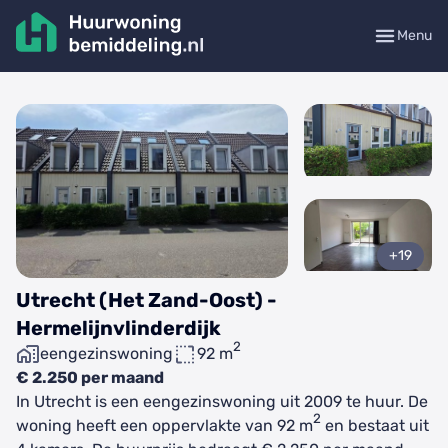
Menu
+19
Utrecht (Het Zand-Oost) -
Hermelijnvlinderdijk
2
eengezinswoning
92 m
€ 2.250 per maand
In Utrecht is een eengezinswoning uit 2009 te huur. De
2
woning heeft een oppervlakte van 92 m
en bestaat uit