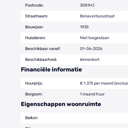
Postcode:
3081HJ
Straatnaam:
Bonaventurastraat
Bouwjaar:
1935
Huisdieren:
Niet toegestaan
Beschikbaar vanaf:
01-06-2026
Beschikbaarheid:
binnenkort
Financiële informatie
Huurprijs:
€ 1.375 per maand (exclusi
Borgsom:
1 maand huur
Eigenschappen woonruimte
Balkon