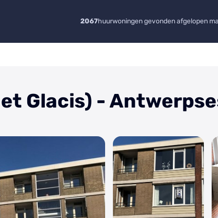
2067
huurwoningen gevonden afgelopen m
et Glacis) - Antwerpse