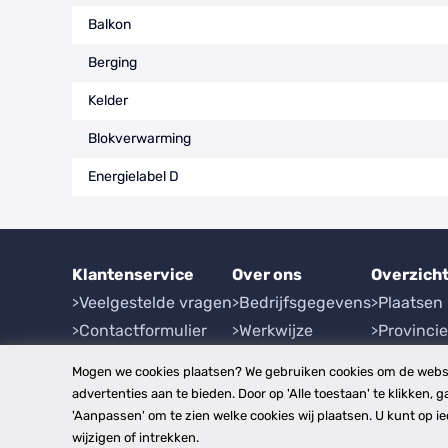
Balkon
Berging
Kelder
Blokverwarming
Energielabel D
Klantenservice
Over ons
Overzich
Veelgestelde vragen
Bedrijfsgegevens
Plaatsen
Contactformulier
Werkwijze
Provinci
Herroeping
Mogen we cookies plaatsen? We gebruiken cookies om de websi
advertenties aan te bieden. Door op 'Alle toestaan' te klikken, g
'Aanpassen' om te zien welke cookies wij plaatsen. U kunt op 
disclaimer
privacy- en cookiebeleid
algemen
Copyright © 2026
wijzigen of intrekken.