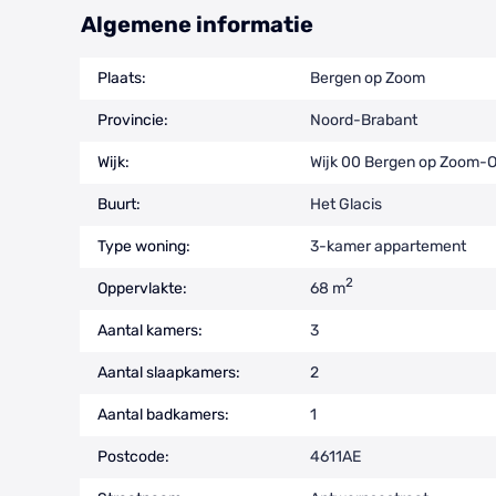
Algemene informatie
Plaats:
Bergen op Zoom
Provincie:
Noord-Brabant
Wijk:
Wijk 00 Bergen op Zoom-
Buurt:
Het Glacis
Type woning:
3-kamer appartement
2
Oppervlakte:
68 m
Aantal kamers:
3
Aantal slaapkamers:
2
Aantal badkamers:
1
Postcode:
4611AE