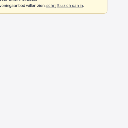
woningaanbod willen zien,
schrijft u zich dan in
.