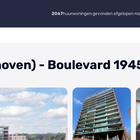
2067
huurwoningen gevonden afgelopen m
oven) - Boulevard 194