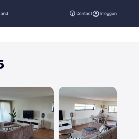
aand
Contact
Inloggen
5