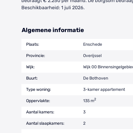
bedraagt € 2.250 per maand. De borgsom bedraa
Beschikbaarheid: 1 juli 2026.
Algemene informatie
Plaats:
Enschede
Provincie:
Overijssel
Wijk:
Wijk 00 Binnensingelgebie
Buurt:
De Bothoven
Type woning:
3-kamer appartement
2
Oppervlakte:
135 m
Aantal kamers:
3
Aantal slaapkamers:
2