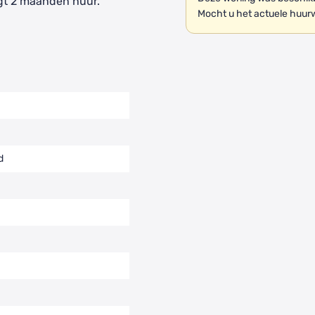
gt 2 maanden huur.
Mocht u het actuele huur
d