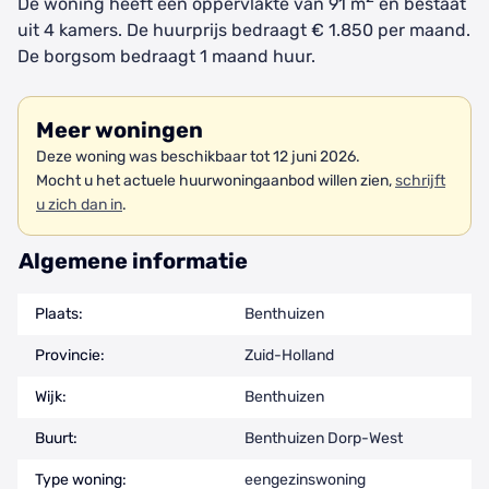
De woning heeft een oppervlakte van 91 m
en bestaat
uit 4 kamers. De huurprijs bedraagt € 1.850 per maand.
De borgsom bedraagt 1 maand huur.
Meer woningen
Deze woning was beschikbaar tot 12 juni 2026.
Mocht u het actuele huurwoningaanbod willen zien,
schrijft
u zich dan in
.
Algemene informatie
Plaats:
Benthuizen
Provincie:
Zuid-Holland
Wijk:
Benthuizen
Buurt:
Benthuizen Dorp-West
Type woning:
eengezinswoning