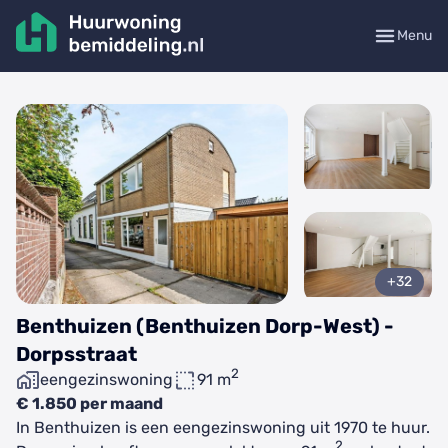
Menu
+32
Benthuizen (Benthuizen Dorp-West) -
Dorpsstraat
2
eengezinswoning
91 m
€ 1.850 per maand
In Benthuizen is een eengezinswoning uit 1970 te huur.
2