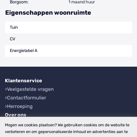
Borgsom:
1 maand huur
Eigenschappen woonruimte
Tuin
CV
Energielabel A
Klantenservice
Veelgestelde vragen
Contactformulier
Herroeping
Over ons
Bedrijfsgegevens
Mogen we cookies plaatsen? We gebruiken cookies om de website te
Werkwijze
verbeteren en om gepersonaliseerde inhoud en advertenties aan te