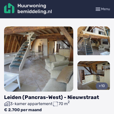
Menu
+10
Leiden (Pancras-West) - Nieuwstraat
2
3-kamer appartement
70 m
€ 2.700 per maand