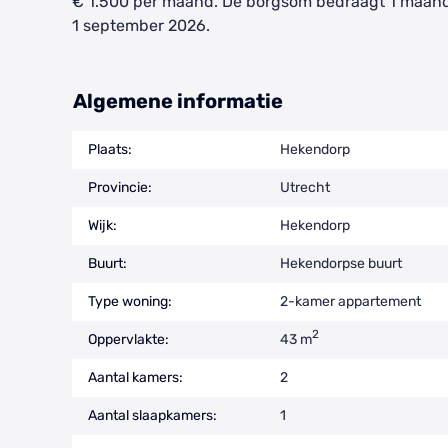
€ 1.500 per maand. De borgsom bedraagt 1 maand
1 september 2026.
Algemene informatie
Plaats:
Hekendorp
Provincie:
Utrecht
Wijk:
Hekendorp
Buurt:
Hekendorpse buurt
Type woning:
2-kamer appartement
2
Oppervlakte:
43 m
Aantal kamers:
2
Aantal slaapkamers:
1