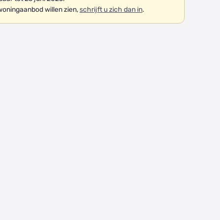
woningaanbod willen zien,
schrijft u zich dan in
.