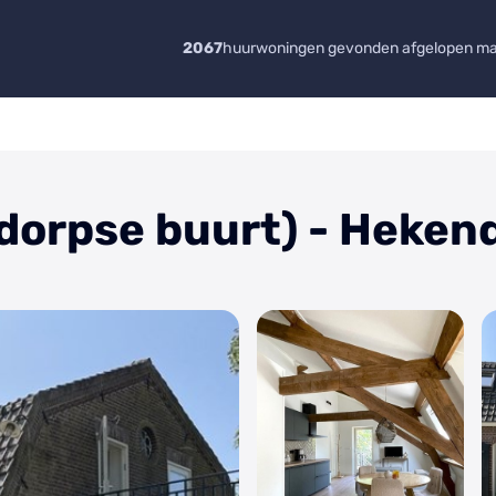
2067
huurwoningen gevonden afgelopen m
orpse buurt) - Heken