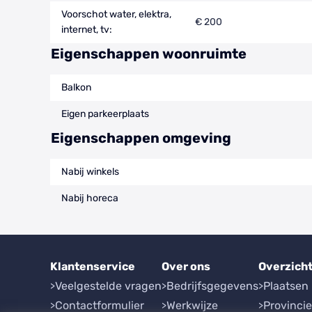
Voorschot water, elektra,
€ 200
internet, tv:
Eigenschappen woonruimte
Balkon
Eigen parkeerplaats
Eigenschappen omgeving
Nabij winkels
Nabij horeca
Klantenservice
Over ons
Overzich
Veelgestelde vragen
Bedrijfsgegevens
Plaatsen
Contactformulier
Werkwijze
Provinci