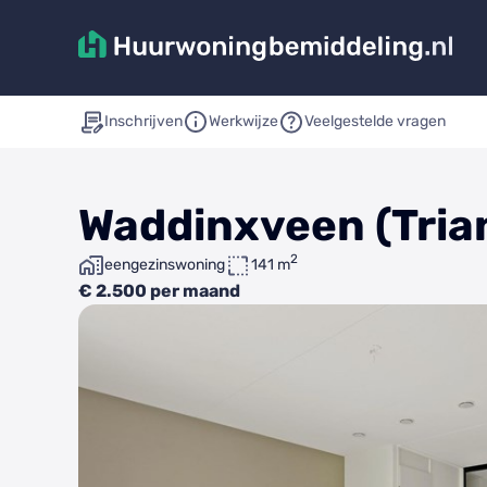
Inschrijven
Werkwijze
Veelgestelde vragen
Waddinxveen (Trian
2
eengezinswoning
141 m
€ 2.500 per maand