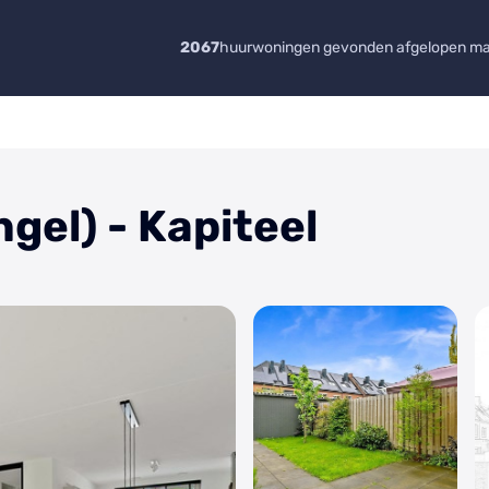
2067
huurwoningen gevonden afgelopen m
gel) - Kapiteel