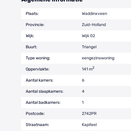
Plaats:
Waddinxveen
Provincie:
Zuid-Holland
Wijk:
Wijk 02
Buurt:
Triangel
Type woning:
eengezinswoning
2
Oppervlakte:
141 m
Aantal kamers:
6
Aantal slaapkamers:
4
Aantal badkamers:
1
Postcode:
2742PR
Straatnaam:
Kapiteel