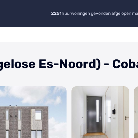
2251
huurwoningen gevonden afgelopen m
gelose Es-Noord) - Co