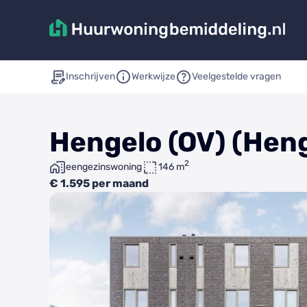
Inschrijven
Werkwijze
Veelgestelde vragen
Hengelo (OV) (Hen
2
eengezinswoning
146 m
€ 1.595 per maand