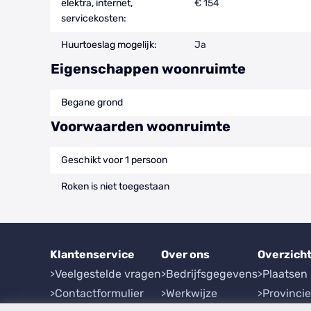
elektra, internet,
€ 154
servicekosten:
Huurtoeslag mogelijk:
Ja
Eigenschappen woonruimte
Begane grond
Voorwaarden woonruimte
Geschikt voor 1 persoon
Roken is niet toegestaan
Klantenservice
Over ons
Overzich
Veelgestelde vragen
Bedrijfsgegevens
Plaatsen
Contactformulier
Werkwijze
Provinci