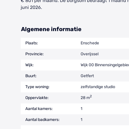
€ 801 per maand. De borgsom bedraagt 1 maand h
juni 2026.
Algemene informatie
Plaats:
Enschede
Provincie:
Overijssel
Wijk:
Wijk 00 Binnensingelgebie
Buurt:
Getfert
Type woning:
zelfstandige studio
2
Oppervlakte:
28 m
Aantal kamers:
1
Aantal badkamers:
1