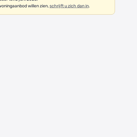
woningaanbod willen zien,
schrijft u zich dan in
.