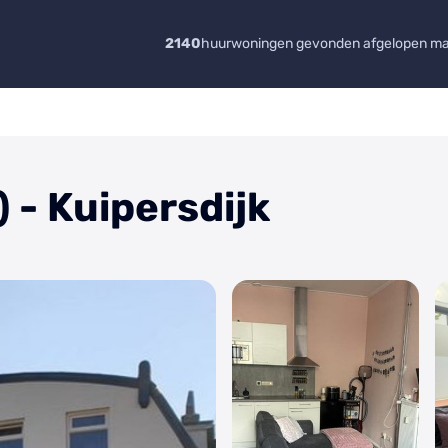
2140
huurwoningen gevonden afgelopen m
 - Kuipersdijk