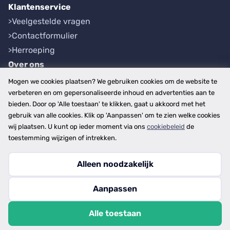
Klantenservice
Veelgestelde vragen
Contactformulier
Herroeping
Over ons
Bedrijfsgegevens
Mogen we cookies plaatsen? We gebruiken cookies om de website te
Werkwijze
verbeteren en om gepersonaliseerde inhoud en advertenties aan te
bieden. Door op 'Alle toestaan' te klikken, gaat u akkoord met het
Overzichten
gebruik van alle cookies. Klik op 'Aanpassen' om te zien welke cookies
Plaatsen
wij plaatsen. U kunt op ieder moment via ons
cookiebeleid
de
Provincies
toestemming wijzigen of intrekken.
Alleen noodzakelijk
Copyright © 2026
Aanpassen
disclaimer
privacy- en cookiebeleid
Alle toestaan
algemene voorwaarden