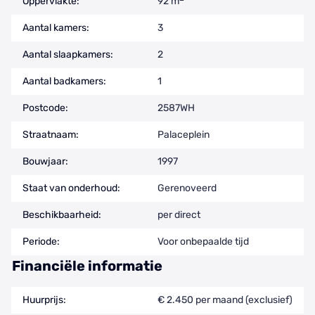
Oppervlakte:
92 m
Aantal kamers:
3
Aantal slaapkamers:
2
Aantal badkamers:
1
Postcode:
2587WH
Straatnaam:
Palaceplein
Bouwjaar:
1997
Staat van onderhoud:
Gerenoveerd
Beschikbaarheid:
per direct
Periode:
Voor onbepaalde tijd
Financiële informatie
Huurprijs:
€ 2.450 per maand (exclusief)