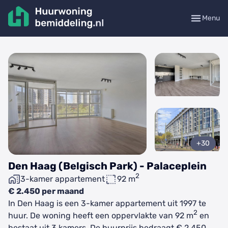
Menu
+30
Den Haag (Belgisch Park) - Palaceplein
2
3-kamer appartement
92 m
€ 2.450 per maand
In Den Haag is een 3-kamer appartement uit 1997 te
2
huur. De woning heeft een oppervlakte van 92 m
en
bestaat uit 3 kamers. De huurprijs bedraagt € 2.450