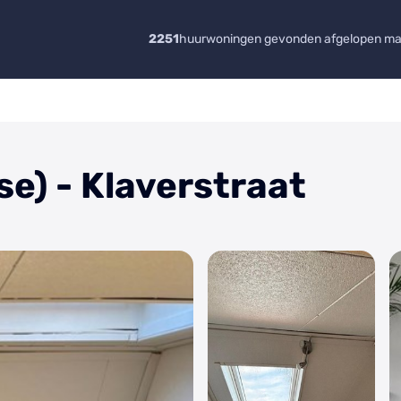
2251
huurwoningen gevonden afgelopen m
e) - Klaverstraat