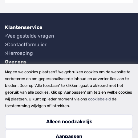
Klantenservice
Veelgestelde vragen
Contactformulier
Herroeping
Over ons
Bedrijfsgegevens
Mogen we cookies plaatsen? We gebruiken cookies om de website te
Werkwijze
verbeteren en om gepersonaliseerde inhoud en advertenties aan te
bieden. Door op 'Alle toestaan' te klikken, gaat u akkoord met het
Overzichten
gebruik van alle cookies. Klik op 'Aanpassen' om te zien welke cookies
Plaatsen
wij plaatsen. U kunt op ieder moment via ons
cookiebeleid
de
Provincies
toestemming wijzigen of intrekken.
Alleen noodzakelijk
Copyright © 2026
Aanpassen
disclaimer