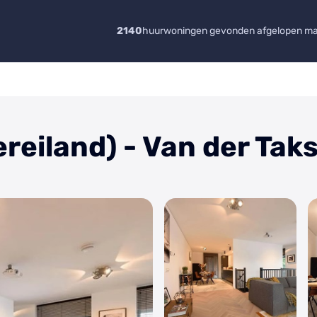
2140
huurwoningen gevonden afgelopen m
eiland) - Van der Tak