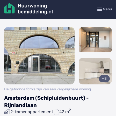
Menu
+8
De getoonde foto's zijn van een vergelijkbare woning.
Amsterdam (Schipluidenbuurt) -
Rijnlandlaan
2
2-kamer appartement
42 m