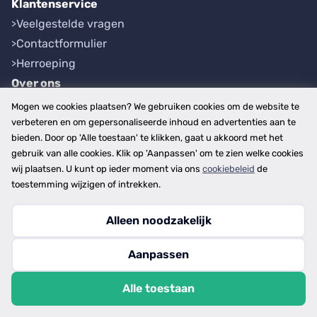
Klantenservice
Veelgestelde vragen
Contactformulier
Herroeping
Over ons
Bedrijfsgegevens
Mogen we cookies plaatsen? We gebruiken cookies om de website te
Werkwijze
verbeteren en om gepersonaliseerde inhoud en advertenties aan te
bieden. Door op 'Alle toestaan' te klikken, gaat u akkoord met het
Overzichten
gebruik van alle cookies. Klik op 'Aanpassen' om te zien welke cookies
Plaatsen
wij plaatsen. U kunt op ieder moment via ons
cookiebeleid
de
Provincies
toestemming wijzigen of intrekken.
Alleen noodzakelijk
Copyright © 2026
Aanpassen
disclaimer
privacy- en cookiebeleid
Alle toestaan
algemene voorwaarden