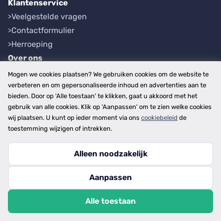
Klantenservice
Veelgestelde vragen
Contactformulier
Herroeping
Over ons
Bedrijfsgegevens
Mogen we cookies plaatsen? We gebruiken cookies om de website te
Werkwijze
verbeteren en om gepersonaliseerde inhoud en advertenties aan te
bieden. Door op 'Alle toestaan' te klikken, gaat u akkoord met het
Overzichten
gebruik van alle cookies. Klik op 'Aanpassen' om te zien welke cookies
Plaatsen
wij plaatsen. U kunt op ieder moment via ons
cookiebeleid
de
Provincies
toestemming wijzigen of intrekken.
Alleen noodzakelijk
Copyright © 2026
Aanpassen
disclaimer
privacy- en cookiebeleid
Alle toestaan
algemene voorwaarden