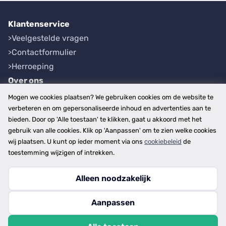
Klantenservice
Veelgestelde vragen
Contactformulier
Herroeping
Over ons
Bedrijfsgegevens
Mogen we cookies plaatsen? We gebruiken cookies om de website te
Werkwijze
verbeteren en om gepersonaliseerde inhoud en advertenties aan te
bieden. Door op 'Alle toestaan' te klikken, gaat u akkoord met het
Overzichten
gebruik van alle cookies. Klik op 'Aanpassen' om te zien welke cookies
Plaatsen
wij plaatsen. U kunt op ieder moment via ons
cookiebeleid
de
Provincies
toestemming wijzigen of intrekken.
Alleen noodzakelijk
Copyright © 2026
Aanpassen
disclaimer
privacy- en cookiebeleid