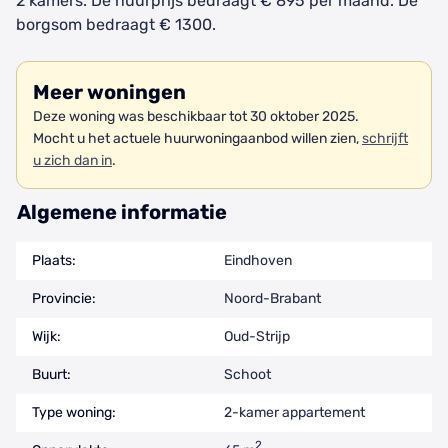
2 kamers. De huurprijs bedraagt € 895 per maand. De
borgsom bedraagt € 1300.
Meer woningen
Deze woning was beschikbaar tot 30 oktober 2025.
Mocht u het actuele huurwoningaanbod willen zien,
schrijft
u zich dan in
.
Algemene informatie
Plaats:
Eindhoven
Provincie:
Noord-Brabant
Wijk:
Oud-Strijp
Buurt:
Schoot
Type woning:
2-kamer appartement
2