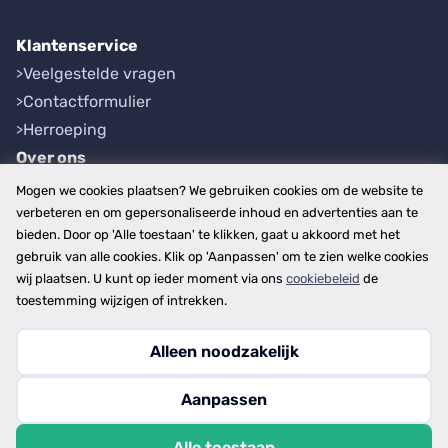
Klantenservice
Veelgestelde vragen
Contactformulier
Herroeping
Over ons
Bedrijfsgegevens
Mogen we cookies plaatsen? We gebruiken cookies om de website te
Werkwijze
verbeteren en om gepersonaliseerde inhoud en advertenties aan te
bieden. Door op 'Alle toestaan' te klikken, gaat u akkoord met het
Overzichten
gebruik van alle cookies. Klik op 'Aanpassen' om te zien welke cookies
Plaatsen
wij plaatsen. U kunt op ieder moment via ons
cookiebeleid
de
Provincies
toestemming wijzigen of intrekken.
Alleen noodzakelijk
Copyright © 2026
Aanpassen
disclaimer
privacy- en cookiebeleid
Alle toestaan