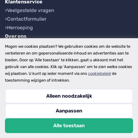
Klantenservice
Veelgestelde vragen
Contactformulier
Herroeping
Over ons
Bedrijfsgegevens
Mogen we cookies plaatsen? We gebruiken cookies om de website te
Werkwijze
verbeteren en om gepersonaliseerde inhoud en advertenties aan te
bieden. Door op 'Alle toestaan' te klikken, gaat u akkoord met het
Overzichten
gebruik van alle cookies. Klik op 'Aanpassen' om te zien welke cookies
Plaatsen
wij plaatsen. U kunt op ieder moment via ons
cookiebeleid
de
Provincies
toestemming wijzigen of intrekken.
Alleen noodzakelijk
Copyright © 2026
Aanpassen
disclaimer
privacy- en cookiebeleid
Alle toestaan
algemene voorwaarden