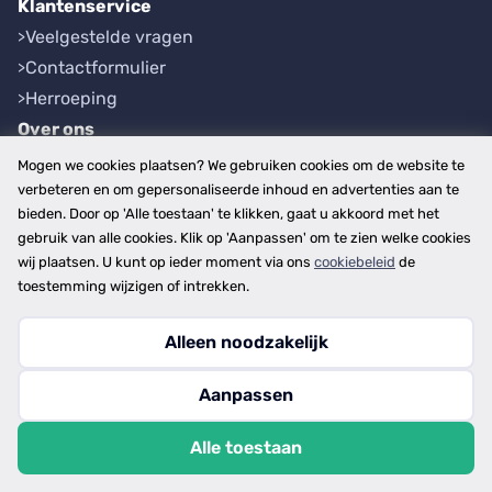
Klantenservice
Veelgestelde vragen
Contactformulier
Herroeping
Over ons
Bedrijfsgegevens
Mogen we cookies plaatsen? We gebruiken cookies om de website te
Werkwijze
verbeteren en om gepersonaliseerde inhoud en advertenties aan te
bieden. Door op 'Alle toestaan' te klikken, gaat u akkoord met het
Overzichten
gebruik van alle cookies. Klik op 'Aanpassen' om te zien welke cookies
Plaatsen
wij plaatsen. U kunt op ieder moment via ons
cookiebeleid
de
Provincies
toestemming wijzigen of intrekken.
Alleen noodzakelijk
Copyright © 2026
Aanpassen
disclaimer
privacy- en cookiebeleid
Alle toestaan
algemene voorwaarden