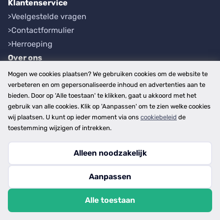
Klantenservice
Veelgestelde vragen
Contactformulier
Herroeping
Over ons
Bedrijfsgegevens
Mogen we cookies plaatsen? We gebruiken cookies om de website te
Werkwijze
verbeteren en om gepersonaliseerde inhoud en advertenties aan te
bieden. Door op 'Alle toestaan' te klikken, gaat u akkoord met het
Overzichten
gebruik van alle cookies. Klik op 'Aanpassen' om te zien welke cookies
Plaatsen
wij plaatsen. U kunt op ieder moment via ons
cookiebeleid
de
Provincies
toestemming wijzigen of intrekken.
Alleen noodzakelijk
Copyright © 2026
Aanpassen
disclaimer
privacy- en cookiebeleid
Alle toestaan
algemene voorwaarden