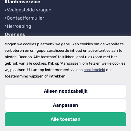
Klantenservice
Veelgestelde vragen
Contactformulier
Herroeping
Over ons
Bedrijfsgegevens
Mogen we cookies plaatsen? We gebruiken cookies om de website te
Werkwijze
verbeteren en om gepersonaliseerde inhoud en advertenties aan te
bieden. Door op 'Alle toestaan' te klikken, gaat u akkoord met het
Overzichten
gebruik van alle cookies. Klik op 'Aanpassen' om te zien welke cookies
Plaatsen
wij plaatsen. U kunt op ieder moment via ons
cookiebeleid
de
Provincies
toestemming wijzigen of intrekken.
Alleen noodzakelijk
Copyright © 2026
Aanpassen
disclaimer
privacy- en cookiebeleid
Alle toestaan
algemene voorwaarden