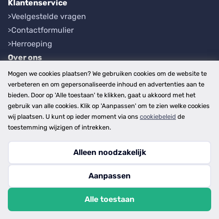
Klantenservice
Veelgestelde vragen
Contactformulier
Herroeping
Over ons
Bedrijfsgegevens
Mogen we cookies plaatsen? We gebruiken cookies om de website te
Werkwijze
verbeteren en om gepersonaliseerde inhoud en advertenties aan te
bieden. Door op 'Alle toestaan' te klikken, gaat u akkoord met het
Overzichten
gebruik van alle cookies. Klik op 'Aanpassen' om te zien welke cookies
Plaatsen
wij plaatsen. U kunt op ieder moment via ons
cookiebeleid
de
Provincies
toestemming wijzigen of intrekken.
Alleen noodzakelijk
Copyright © 2026
Aanpassen
disclaimer
privacy- en cookiebeleid
Alle toestaan
algemene voorwaarden