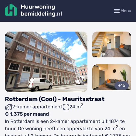
Menu
+16
Rotterdam (Cool) - Mauritsstraat
2
2-kamer appartement
24 m
€ 1.375 per maand
In Rotterdam is een 2-kamer appartement uit 1874 te
2
huur. De woning heeft een oppervlakte van 24 m
en
bestaat uit 2 kamers. De huurprijs bedraagt € 1.375 per