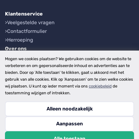
Klantenservice
Veelgestelde vragen
Contactformulier
Herroeping
Over ons
Bedrijfsgegevens
Mogen we cookies plaatsen? We gebruiken cookies om de website te
Werkwijze
verbeteren en om gepersonaliseerde inhoud en advertenties aan te
bieden. Door op 'Alle toestaan' te klikken, gaat u akkoord met het
Overzichten
gebruik van alle cookies. Klik op 'Aanpassen' om te zien welke cookies
Plaatsen
wij plaatsen. U kunt op ieder moment via ons
cookiebeleid
de
Provincies
toestemming wijzigen of intrekken.
Alleen noodzakelijk
Copyright © 2026
Aanpassen
disclaimer
privacy- en cookiebeleid
Alle toestaan