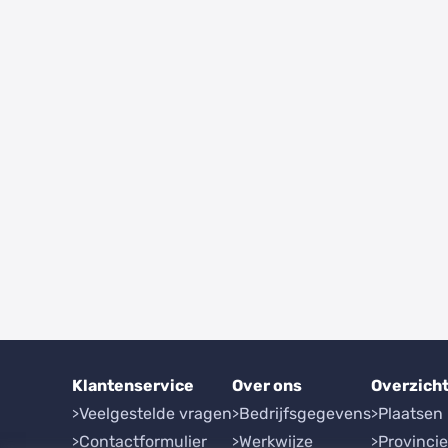
Klantenservice
Over ons
Overzich
Veelgestelde vragen
Bedrijfsgegevens
Plaatsen
Contactformulier
Werkwijze
Provinci