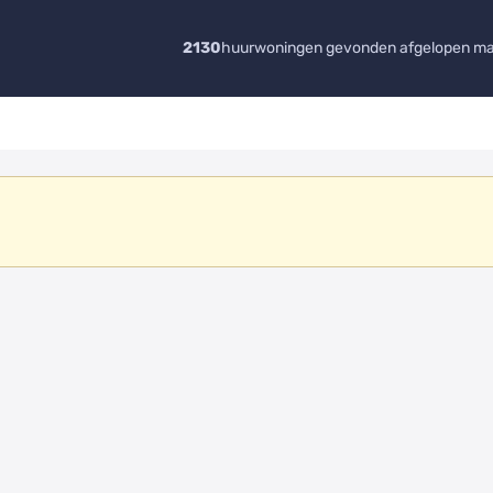
2130
huurwoningen gevonden afgelopen m