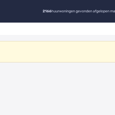
2166
huurwoningen gevonden afgelopen m