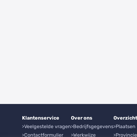
Klantenservice
Over ons
Overzich
Veelgestelde vragen
Bedrijfsgegevens
Plaatsen
Contactformulier
Werkwijze
Provinci