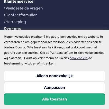
Klantenservice
Veelgestelde vragen
Contactformulier
Herroeping
Over ons
Bedrijfsgegevens
Mogen we cookies plaatsen? We gebruiken cookies om de website te
Werkwijze
verbeteren en om gepersonaliseerde inhoud en advertenties aan te
bieden. Door op 'Alle toestaan' te klikken, gaat u akkoord met het
Overzichten
gebruik van alle cookies. Klik op 'Aanpassen' om te zien welke cookies
Plaatsen
wij plaatsen. U kunt op ieder moment via ons
cookiebeleid
de
Provincies
toestemming wijzigen of intrekken.
Alleen noodzakelijk
Copyright © 2026
Aanpassen
disclaimer
privacy- en cookiebeleid
Alle toestaan
algemene voorwaarden