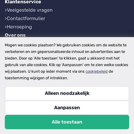
Klantenservice
Veelgestelde vragen
Contactformulier
Herroeping
Over ons
Bedrijfsgegevens
Mogen we cookies plaatsen? We gebruiken cookies om de website te
Werkwijze
verbeteren en om gepersonaliseerde inhoud en advertenties aan te
bieden. Door op 'Alle toestaan' te klikken, gaat u akkoord met het
Overzichten
gebruik van alle cookies. Klik op 'Aanpassen' om te zien welke cookies
Plaatsen
wij plaatsen. U kunt op ieder moment via ons
cookiebeleid
de
Provincies
toestemming wijzigen of intrekken.
Alleen noodzakelijk
Copyright © 2026
Aanpassen
disclaimer
privacy- en cookiebeleid
Alle toestaan
algemene voorwaarden