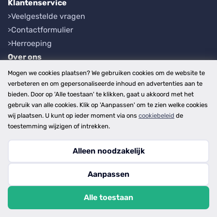
Klantenservice
Veelgestelde vragen
Contactformulier
Herroeping
Over ons
Bedrijfsgegevens
Mogen we cookies plaatsen? We gebruiken cookies om de website te
Werkwijze
verbeteren en om gepersonaliseerde inhoud en advertenties aan te
bieden. Door op 'Alle toestaan' te klikken, gaat u akkoord met het
Overzichten
gebruik van alle cookies. Klik op 'Aanpassen' om te zien welke cookies
Plaatsen
wij plaatsen. U kunt op ieder moment via ons
cookiebeleid
de
Provincies
toestemming wijzigen of intrekken.
Alleen noodzakelijk
Copyright © 2026
Aanpassen
disclaimer
privacy- en cookiebeleid
Alle toestaan
algemene voorwaarden