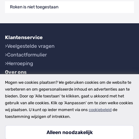
Roken is niet toegestaan
Klantenservice
Veelgestelde vragen
Contactformulier
Herroeping
Over ons
Bedrijfsgegevens
Mogen we cookies plaatsen? We gebruiken cookies om de website te
Werkwijze
verbeteren en om gepersonaliseerde inhoud en advertenties aan te
bieden. Door op 'Alle toestaan' te klikken, gaat u akkoord met het
Overzichten
gebruik van alle cookies. Klik op 'Aanpassen' om te zien welke cookies
Plaatsen
wij plaatsen. U kunt op ieder moment via ons
cookiebeleid
de
Provincies
toestemming wijzigen of intrekken.
Alleen noodzakelijk